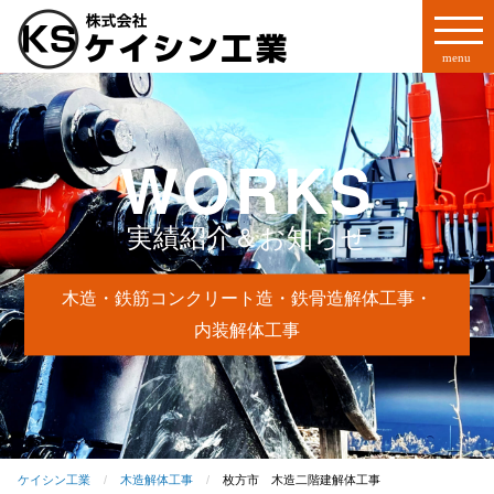
WORKS
実績紹介＆お知らせ
木造・鉄筋コンクリート造・鉄骨造解体工事・
内装解体工事
ケイシン工業
木造解体工事
枚方市 木造二階建解体工事