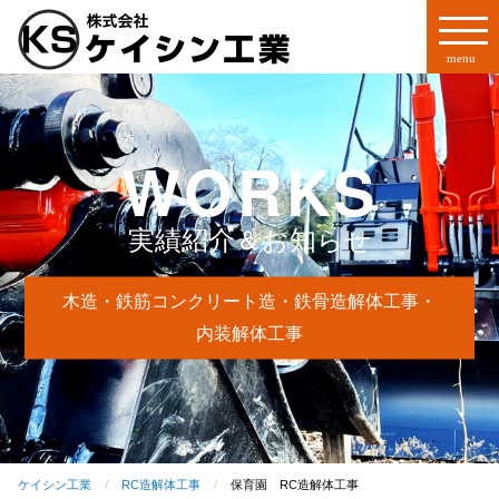
WORKS
実績紹介＆お知らせ
木造・鉄筋コンクリート造・鉄骨造解体工事・
内装解体工事
ケイシン工業
RC造解体工事
保育園 RC造解体工事